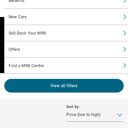
Benefits
New Cars
Sell Back Your MINI
FIND THE
MINI FOR YOU
Offers
Find a MINI Centre
View all filters
Sort by: